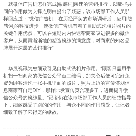
就微信广告机怎样完成[敏感词]疾速的营销推行，以哪些共
同的作用做为支撑点明白提出了疑惑，该市场部工作人员那
样回应道：“微信广告机，在历经严实的市场调研后，应用[敏
感词]的科技进步，使微信广告机有着了自助式洗相片照片的
关键作用优点，可以在短期内内快速帮商家吸进很多的微信
客户，从而再渐渐地的塑造粉絲的满意度，对商家的知名品
牌展开深层的营销推行”
华晨视讯为您细致引见自助式洗相片作用。“顾客只需用手
机扫一扫商家的微信公众平台二维码，加关心后便可完好免
费为顾客清洗一张手机里面的照片，照片上边的宣传谋划信
息商家可自定DIY，那样比发宣传页合理多了，进而提升微
信公众号的粉絲量。”记者仍在该市场部工作人员的细致指导
下，细致感受了别的的作用，与众不同的作用感受，让记者
细致了解了它得宠的缘故。