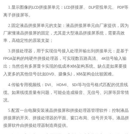
1.
显示图像的
拼接屏单元：
拼接屏、
背投单元、
等
LCD
LCD
DLP
PDP
离子拼接屏等。
2.
固定液晶拼接屏单元的支架：液晶拼接屏单元由厂家提供，因为
厂家懂液晶拼接屏的固定，尤其是大型液晶拼接屏系统，需要高效
率，高稳定性的原装支架；
3.
拼接处理器，用于实现信号接入处理并输出到拼接单元：是基于
架构的纯硬件拼接处理器，可实现数百路高清、
信号输入输
FPGA
4K
出；当然也有多屏显卡实现的低成本
架构系统。缺点是如果要接
X86
入更多的其他信号
比如
、摄像头
，
架构会比较困难。
(
DVD
)
X86
4.
传输专用视频线：
、
、
等与信号格式匹配的优质线
DVI
HDMI
SDI
缆。如果线缆质量有问题，可能会造成噪音、无信号、闪屏等异常情
况。
5.
配置一台电脑安装液晶拼接屏和拼接处理器管理软件：控制液晶
拼接屏的开关、拼接处理器的平面、窗口布局、信号开关等。液晶拼
接屏软件由拼接处理器制造商提供。