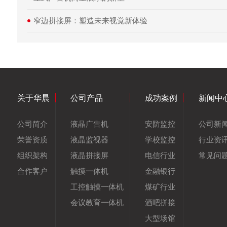
窄边拼接屏：塑造未来视觉新体验
关于华晨
公司产品
成功案例
新闻中
公司简介
液晶广告机
安防监控
公司新
荣誉资质
液晶监视器
学校监控
行业资
组织架构
液晶拼接屏
电信行业
常见问
合作客户
触摸一体机
金融银行
工控触摸一体机
煤矿行业
会议教育一体机
酒吧拼接
大型场馆