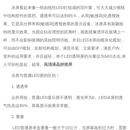
冰屏看起来像一组由线性LED灯组成的百叶窗，可大大减少视线
中结构部件的遮挡。通透率可以达到85％，从而[敏感词]化透视效
果。它是高分辨率和[敏感词]透视效果的显示设备，冰屏具有新颖独
特的显示效果。当观众站在理想的距离时，画面就像漂浮在玻璃上一
样，而不会影响玻璃的原始照明功能。并且LED冰屏由模块化规划，
可自由DIY规划，全新结构规划，满意吊装、立装要求，满意户内、
室外的运用要求；并且超轻，单个LED透明屏的分量仅为5KG左右,单
人可轻松提起，超薄。
高清液晶拼接屏
冰屏与普通LED屏的区别！
1. 通透率
众所周知，普通LED显示屏不透明，透光率为0。LED冰屏的透
气性高达85%，屏幕显示效果非常酷。
2. 重量
LED普通屏单盒重量一般大于10公斤，当屏幕面积过大时，需要