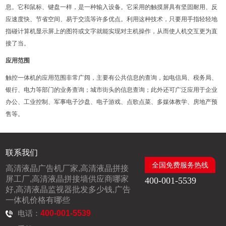
息。它和鼠标、键盘一样，是一种输入设备。它采用的触摸屏具有坚固耐用、反
应速度快、节省空间、易于交流等许多优点。利用这种技术，只要用手指轻轻地
指碰计算机显示屏上的图符或文字就能实现对主机操作，从而使人机交互更为直
接了当。
应用范围
触控一体机的应用范围非常广阔，主要有公共信息的查询，如电信局、税务局、
银行、电力等部门的业务查询；城市街头的信息查询；此外还可广泛应用于企业
办公、工业控制、军事电子沙盘、电子游戏、点歌点菜、多媒体教学、房地产预
售等。
联系我们
全国免费服务热线
高清液晶广告机厂家,高清液晶拼接
屏工厂,高清液晶拼接墙供应商哪家
400-001-5539
好,高清液晶监视器批发多少钱,广告
一体机价格有哪些
电话：
400-001-5539