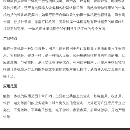
经典款触摸查询一体机一般包括触摸屏、显示器、计算机、音响设备、电源设备
和触控机柜，还应有电源输入设备和各种网络接口等。当然有些特殊用途的一体
机包括的设备就更多啦，如银行用于自动取款的触摸一体机还包括键盘、磁卡刷
卡器、存折补登器、微型打印机等。另外触摸一体机需配有设计精美的触摸软件
才能更加完美。 一体机正逐渐运用于我们日常生活工作的各个方面。
产品特点
触控一体机是一种定位设备，用户可以直接用手向计算机显示器表面输入坐标信
息。它和鼠标、键盘一样，是一种输入设备。它采用的触摸屏具有坚固耐用、反
应速度快、节省空间、易于交流等许多优点。利用这种技术，只要用手指轻轻地
指碰计算机显示屏上的图符或文字就能实现对主机操作，从而使人机交互更为直
接了当。
应用范围
触控一体机的应用范围非常广阔，主要有公共信息的查询，如电信局、税务局、
银行、电力等部门的业务查询；城市街头的信息查询；此外还可广泛应用于企业
办公、工业控制、军事电子沙盘、电子游戏、点歌点菜、多媒体教学、房地产预
售等。