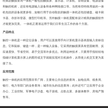
经典款触摸查询一体机一般包括触摸屏、显示器、计算机、音响设备、电源设备
和触控机柜，还应有电源输入设备和各种网络接口等。当然有些特殊用途的一体
机包括的设备就更多啦，如银行用于自动取款的触摸一体机还包括键盘、磁卡刷
卡器、存折补登器、微型打印机等。另外触摸一体机需配有设计精美的触摸软件
才能更加完美。 一体机正逐渐运用于我们日常生活工作的各个方面。
产品特点
触控一体机是一种定位设备，用户可以直接用手向计算机显示器表面输入坐标信
息。它和鼠标、键盘一样，是一种输入设备。它采用的触摸屏具有坚固耐用、反
应速度快、节省空间、易于交流等许多优点。利用这种技术，只要用手指轻轻地
指碰计算机显示屏上的图符或文字就能实现对主机操作，从而使人机交互更为直
接了当。
应用范围
触控一体机的应用范围非常广阔，主要有公共信息的查询，如电信局、税务局、
银行、电力等部门的业务查询；城市街头的信息查询；此外还可广泛应用于企业
办公、工业控制、军事电子沙盘、电子游戏、点歌点菜、多媒体教学、房地产预
售等。