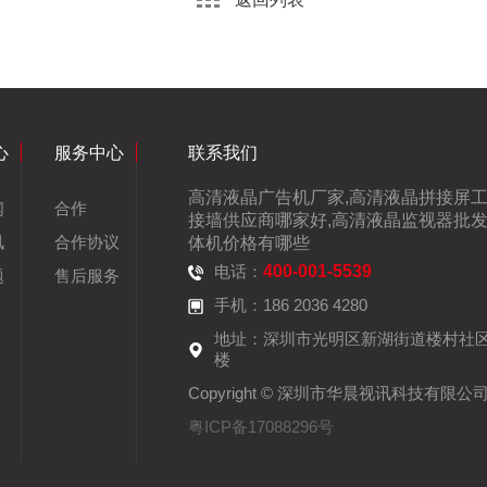
心
服务中心
联系我们
高清液晶广告机厂家,高清液晶拼接屏工
闻
合作
接墙供应商哪家好,高清液晶监视器批发
讯
合作协议
体机价格有哪些
电话：
400-001-5539
题
售后服务
手机：186 2036 4280
地址：深圳市光明区新湖街道楼村社
楼
Copyright © 深圳市华晨视讯科技有限公
粤ICP备17088296号