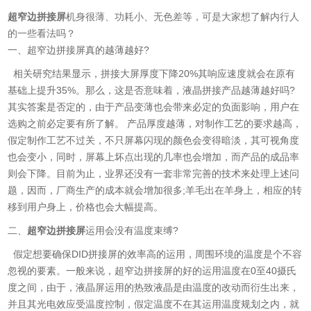
超窄边拼接屏
机身很薄、功耗小、无色差等，可是大家想了解内行人
的一些看法吗？
一、超窄边拼接屏真的越薄越好?
相关研究结果显示，拼接大屏厚度下降20%其响应速度就会在原有
基础上提升35%。那么，这是否意味着，液晶拼接产品越薄越好吗?
其实答案是否定的，由于产品变薄也会带来必定的负面影响，用户在
选购之前必定要有所了解。 产品厚度越薄，对制作工艺的要求越高，
假定制作工艺不过关，不只屏幕闪现的颜色会变得暗淡，其可视角度
也会变小，同时，屏幕上坏点出现的几率也会增加，而产品的成品率
则会下降。目前为止，业界还没有一套非常完善的技术来处理上述问
题，因而，厂商生产的成本就会增加很多;羊毛出在羊身上，相应的转
移到用户身上，价格也会大幅提高。
二、
超窄边拼接屏
运用会没有温度束缚?
假定想要确保DID拼接屏的效率高的运用，周围环境的温度是个不容
忽视的要素。一般来说，超窄边拼接屏的好的运用温度在0至40摄氏
度之间，由于，液晶屏运用的热致液晶是由温度的改动而衍生出来，
并且其光电效应受温度控制，假定温度不在其运用温度规划之内，就