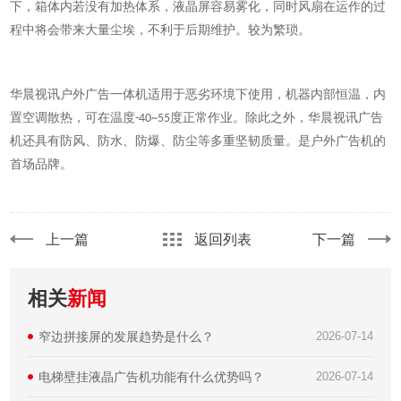
下，箱体内若没有加热体系，液晶屏容易雾化，
同时
风扇在运作的过
程中将会带来大量尘埃，不利于后期维护。较为繁琐。
华晨视讯
户外广告
一体
机适用于恶劣环境下
使
用，机器内部恒温，内
置空调散热，可在温度
度正常作业。除此之外，
华晨视讯
广告
-40~55
机还具有防风、防水、防爆、防尘等多重坚韧质量。是户外广告机的
首场品牌。
上一篇
返回列表
下一篇
相关
新闻
窄边拼接屏的发展趋势是什么？
2026-07-14
电梯壁挂液晶广告机功能有什么优势吗？
2026-07-14