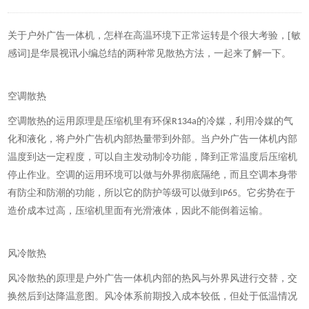
关于
户外广告
一体
机，
怎样
在高温环境下正常运转是个
很
大
考验
，
[敏
感词]是华晨视讯小编
总结的两种常见散热方法，
一起来
了解
一下
。
空调散热
空调散热的运用原理是压缩机里有环保
的冷媒，利用冷媒的气
R134a
化和液化，将户外广告机内部热量带到外部。当户外广告
一体
机内部
温度到达一定程度，可以自主发动制冷功能，降到正常温度后压缩机
停止作业。空调的运用环境可以做与外界彻底隔绝，而且空调本身带
有防尘和防潮的功能，所以它的防护等级可以做到
。它
劣势
在于
IP65
造价成本过高，压缩机里面有光滑液体，因此不能倒着运输。
风冷散热
风冷散热的原理是户外广告
一体
机内部的热风与外界风进行交替，交
换然后到达降温意图。风冷体系前期投入成本较低，但处于低温情况